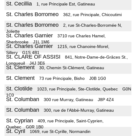
St. Cecillia
1, rue Principale Est, Gatineau
St. Charles Borromeo
362, rue Principale, Chicoutimi
St. Charles Borromeo
2, rue St-Charles-Borromée N,
Joliette
St. Charles Garnier
3710 rue Charles Hamel,
Sherbrooke
J1L 1M6
St. Charles Garnier
1215, rue Chanoine-Morel,
Sillery
G1S 4B1
St. CLARE OF ASSISI
841, Notre-Dame-de-Grâces St.,
Longueuil
J4J 3E6
St. Clement
30, Chemin St-Clément, Gatineau
St. Clement
73 rue Principale, Bisho
J0B 1G0
St. Clotilde
1023, rue Principale, Ste-Clotilde, Quebec
G0N
1C0
St. Columban
300 rue Murray, Gatineau
J8P 4Z4
St. Columban
300, rue de l'Abbé-Murray, Gatineau
St. Cyprian
409, rue Principale, Saint-Cyprien,
Quebec
G0R 1B0
St. Cyril
1069, rue St-Cyrille, Normandin