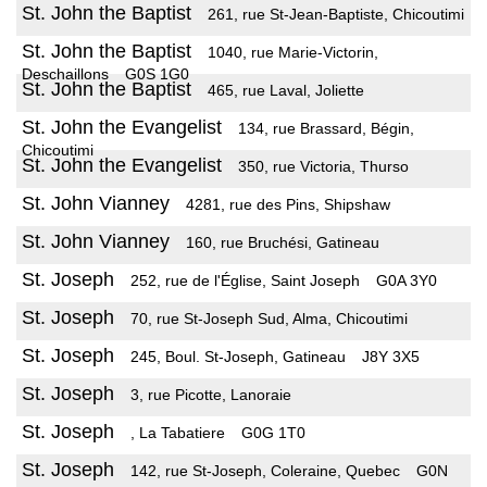
St. John the Baptist
261, rue St-Jean-Baptiste, Chicoutimi
St. John the Baptist
1040, rue Marie-Victorin,
Deschaillons
G0S 1G0
St. John the Baptist
465, rue Laval, Joliette
St. John the Evangelist
134, rue Brassard, Bégin,
Chicoutimi
St. John the Evangelist
350, rue Victoria, Thurso
St. John Vianney
4281, rue des Pins, Shipshaw
St. John Vianney
160, rue Bruchési, Gatineau
St. Joseph
252, rue de l'Église, Saint Joseph
G0A 3Y0
St. Joseph
70, rue St-Joseph Sud, Alma, Chicoutimi
St. Joseph
245, Boul. St-Joseph, Gatineau
J8Y 3X5
St. Joseph
3, rue Picotte, Lanoraie
St. Joseph
, La Tabatiere
G0G 1T0
St. Joseph
142, rue St-Joseph, Coleraine, Quebec
G0N